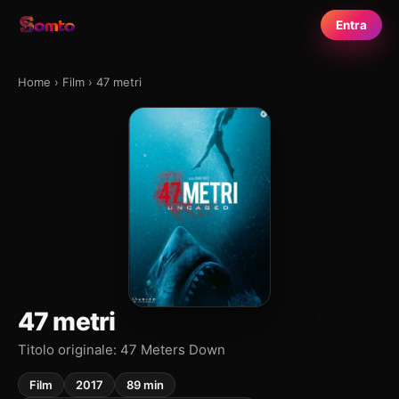
Entra
Home
›
Film
›
47 metri
47 metri
Titolo originale: 47 Meters Down
Film
2017
89 min