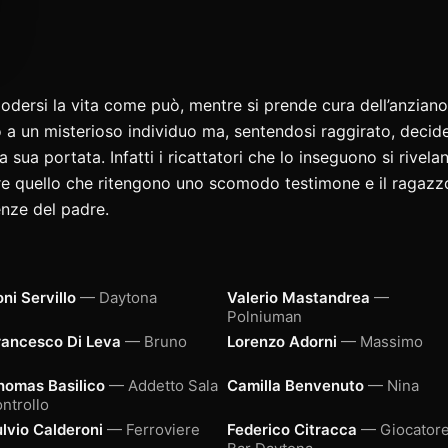
odersi la vita come può, mentre si prende cura dell’anziano 
o a un misterioso individuo ma, sentendosi raggirato, decid
la sua portata. Infatti i ricattatori che lo inseguono si riv
are quello che ritengono uno scomodo testimone e il ragazz
enze del padre.
ni Servillo
— Daytona
Valerio Mastandrea
—
Polniuman
rancesco Di Leva
— Bruno
Lorenzo Adorni
— Massimo
homas Basilico
— Addetto Sala
Camilla Benvenuto
— Nina
ntrollo
ulvio Calderoni
— Ferroviere
Federico Citracca
— Giocator