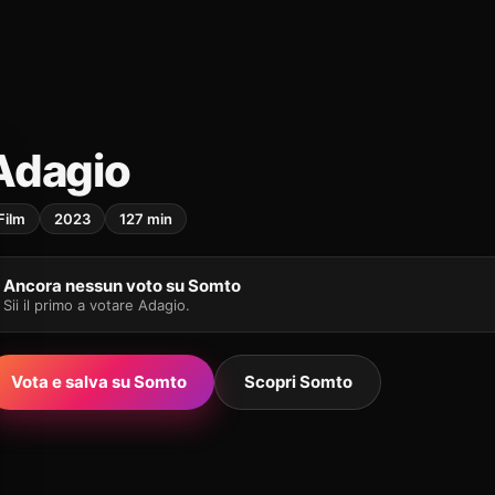
Adagio
Film
2023
127 min
Ancora nessun voto su Somto
Sii il primo a votare Adagio.
Vota e salva su Somto
Scopri Somto