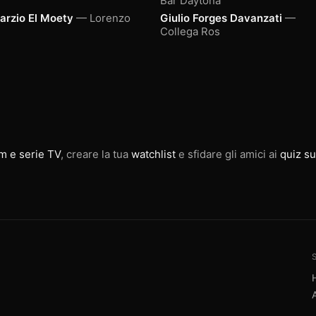
Bar Daytona
arzio El Moety
— Lorenzo
Giulio Forges Davanzati
—
Collega Ros
lm e serie TV
, creare la tua
watchlist
e sfidare gli amici ai
quiz su