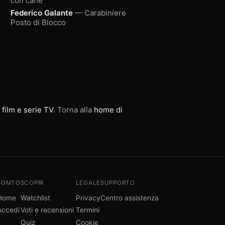
con cane
Federico Galante
— Carabiniere
Posto di Blocco
 film e serie TV
. Torna alla
home di
SOMTO
SCOPRI
LEGALE
SUPPORTO
Home
Watchlist
Privacy
Centro assistenza
Accedi
Voti e recensioni
Termini
Quiz
Cookie