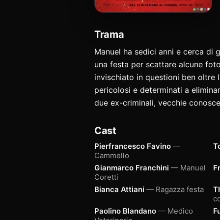
Trama
Manuel ha sedici anni e cerca di g
una festa per scattare alcune fot
invischiato in questioni ben oltre 
pericolosi e determinati a elimin
due ex-criminali, vecchie conosc
Cast
Pierfrancesco Favino
—
To
Cammello
Gianmarco Franchini
— Manuel
F
Coretti
Bianca Attiani
— Ragazza festa
T
co
Paolino Blandano
— Medico
F