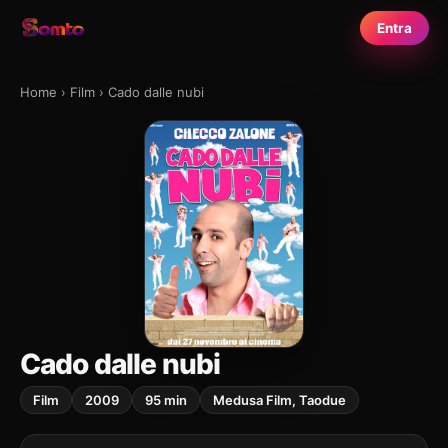
Entra
Home
›
Film
›
Cado dalle nubi
Cado dalle nubi
Film
2009
95 min
Medusa Film, Taodue