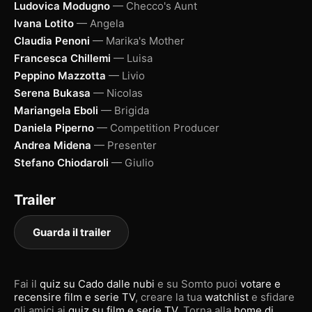
Ludovica Modugno
— Checco's Aunt
Ivana Lotito
— Angela
Claudia Penoni
— Marika's Mother
Francesca Chillemi
— Luisa
Peppino Mazzotta
— Livio
Serena Bukasa
— Nicolas
Mariangela Eboli
— Brigida
Daniela Piperno
— Competition Producer
Andrea Midena
— Presenter
Stefano Chiodaroli
— Giulio
Trailer
Guarda il trailer
Fai il
quiz su Cado dalle nubi
e su Somto puoi
votare e
recensire film e serie TV
, creare la tua
watchlist
e sfidare
gli amici ai
quiz su film e serie TV
. Torna alla
home di