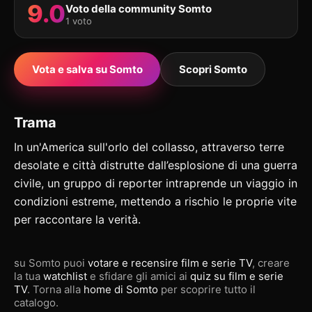
9.0
Voto della community Somto
1 voto
Vota e salva su Somto
Scopri Somto
Trama
In un'America sull'orlo del collasso, attraverso terre
desolate e città distrutte dall’esplosione di una guerra
civile, un gruppo di reporter intraprende un viaggio in
condizioni estreme, mettendo a rischio le proprie vite
per raccontare la verità.
su Somto puoi
votare e recensire film e serie TV
, creare
la tua
watchlist
e sfidare gli amici ai
quiz su film e serie
TV
. Torna alla
home di Somto
per scoprire tutto il
catalogo.