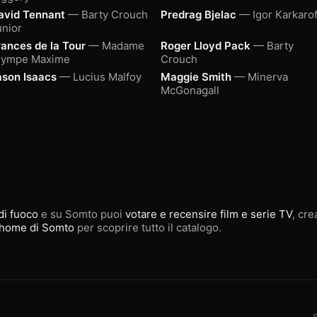
avid Tennant
— Barty Crouch
Predrag Bjelac
— Igor Karkarof
unior
rances de la Tour
— Madame
Roger Lloyd Pack
— Barty
lympe Maxime
Crouch
ason Isaacs
— Lucius Malfoy
Maggie Smith
— Minerva
McGonagall
 di fuoco
e su Somto puoi
votare e recensire film e serie TV
, cre
home di Somto
per scoprire tutto il catalogo.