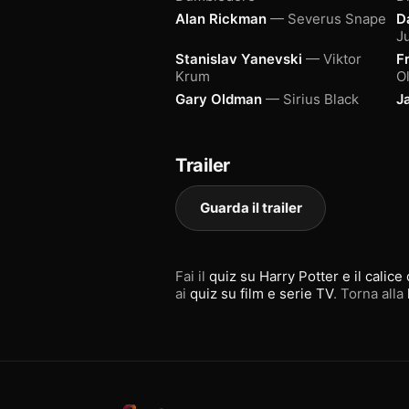
Alan Rickman
— Severus Snape
D
J
Stanislav Yanevski
— Viktor
F
Krum
O
Gary Oldman
— Sirius Black
J
Trailer
Guarda il trailer
Fai il
quiz su Harry Potter e il calice
ai
quiz su film e serie TV
. Torna alla