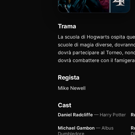
Trama
La scuola di Hogwarts ospita ques
scuole di magia diverse, dovranno 
dovrà partecipare al Torneo, nono
dovrà combattere con il famigera
Regista
Mike Newell
Cast
Daniel Radcliffe
— Harry Potter
R
Michael Gambon
— Albus
R
Dumbledore
D