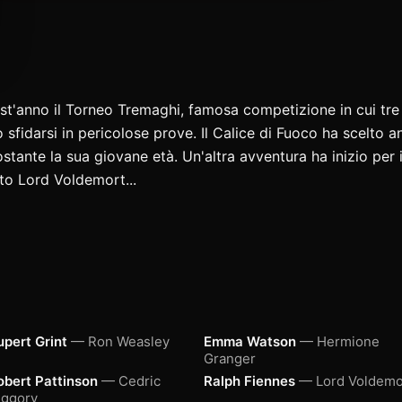
t'anno il Torneo Tremaghi, famosa competizione in cui tre 
sfidarsi in pericolose prove. Il Calice di Fuoco ha scelto a
stante la sua giovane età. Un'altra avventura ha inizio per
to Lord Voldemort...
upert Grint
— Ron Weasley
Emma Watson
— Hermione
Granger
obert Pattinson
— Cedric
Ralph Fiennes
— Lord Voldemo
iggory