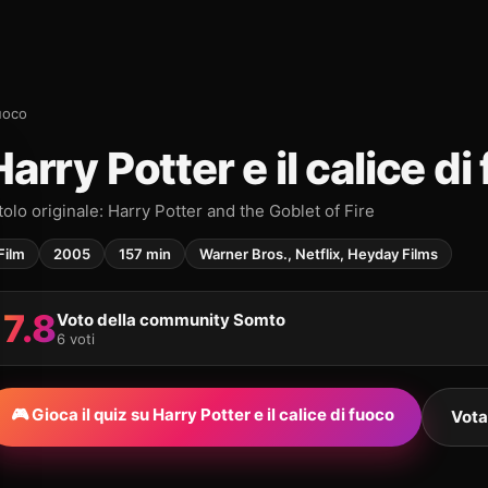
fuoco
Harry Potter e il calice di
tolo originale: Harry Potter and the Goblet of Fire
Film
2005
157 min
Warner Bros., Netflix, Heyday Films
7.8
Voto della community Somto
6 voti
🎮 Gioca il quiz su Harry Potter e il calice di fuoco
Vota