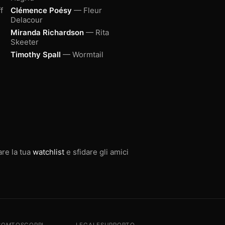
f
Clémence Poésy
— Fleur
Delacour
Miranda Richardson
— Rita
Skeeter
Timothy Spall
— Wormtail
are la tua
watchlist
e sfidare gli amici
SOMTO
SCOPRI
LEGALE
SUPPORTO