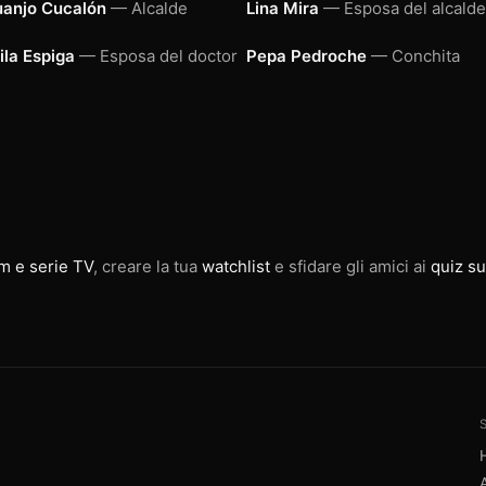
uanjo Cucalón
— Alcalde
Lina Mira
— Esposa del alcalde
ila Espiga
— Esposa del doctor
Pepa Pedroche
— Conchita
lm e serie TV
, creare la tua
watchlist
e sfidare gli amici ai
quiz su