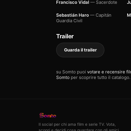
Francisco Vidal
— Sacerdote
J
Sebastián Haro
— Capitán
M
Guardia Civil
Trailer
Guarda il trailer
su Somto puoi
votare e recensire fi
Somto
per scoprire tutto il catalogo.
Il social per chi ama film e serie TV. Vota,
scopri e decidi cosa guardare con gli amici.