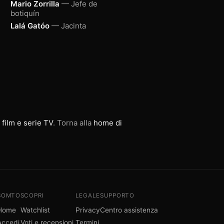
Mario Zorrilla
— Jefe de
botiquín
Lalá Gatóo
— Jacinta
 film e serie TV
. Torna alla
home di
SOMTO
SCOPRI
LEGALE
SUPPORTO
Home
Watchlist
Privacy
Centro assistenza
Accedi
Voti e recensioni
Termini