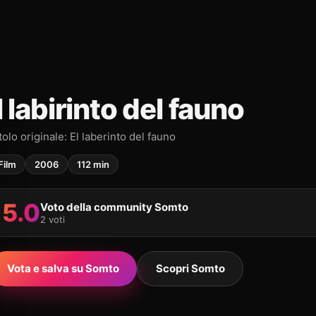
Il labirinto del fauno
tolo originale: El laberinto del fauno
Film
2006
112 min
5.0
Voto della community Somto
2 voti
Vota e salva su Somto
Scopri Somto