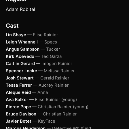
Adam Robitel
Cast
Lin Shaye
— Elise Rainier
Leigh Whannell
— Specs
Angus Sampson
— Tucker
Kirk Acevedo
— Ted Garza
Caitlin Gerard
— Imogen Rainier
Spencer Locke
— Melissa Rainier
Josh Stewart
— Gerald Rainier
Tessa Ferrer
— Audrey Rainier
Aleque Reid
— Anna
Ava Kolker
— Elise Rainier (young)
Pierce Pope
— Christian Rainier (young)
Bruce Davison
— Christian Rainier
Javier Botet
— KeyFace
Marcus Henderson
— Detective Whitfield