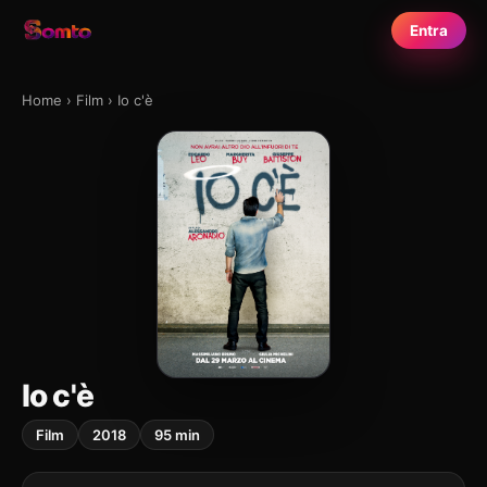
Entra
Home
›
Film
›
Io c'è
Io c'è
Film
2018
95 min