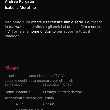
Andrea Purgatori
Isabella Merafino
su Somto puoi
votare e recensire film e serie TV
, creare
la tua
watchlist
e sfidare gli amici ai
quiz su film e serie
TV
. Torna alla
home di Somto
per scoprire tutto il
catalogo.
Il social per chi ama film e serie TV. Vota,
scopri e decidi cosa guardare con gli amici.
SOMTO
SCOPRI
LEGALE
SUPPORTO
Home
Watchlist
Privacy
Centro assistenza
Accedi
Voti e recensioni
Termini
Quiz
Cookie
Consigli tra amici