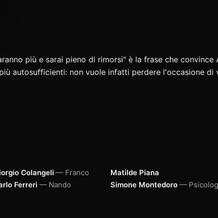
saranno più e sarai pieno di rimorsi" è la frase che convince
iù autosufficienti: non vuole infatti perdere l'occasione di
iorgio Colangeli
— Franco
Matilde Piana
rlo Ferreri
— Nando
Simone Montedoro
— Psicolo