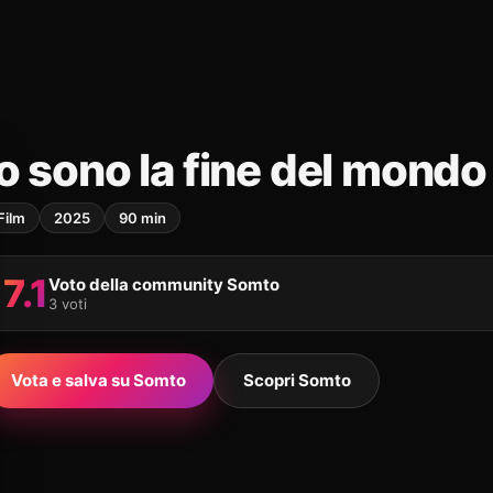
Io sono la fine del mondo
Film
2025
90 min
7.1
Voto della community Somto
3 voti
Vota e salva su Somto
Scopri Somto