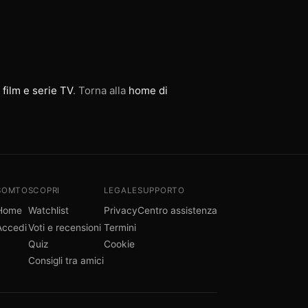
 film e serie TV
. Torna alla
home di
SOMTO
SCOPRI
LEGALE
SUPPORTO
Home
Watchlist
Privacy
Centro assistenza
Accedi
Voti e recensioni
Termini
Quiz
Cookie
Consigli tra amici