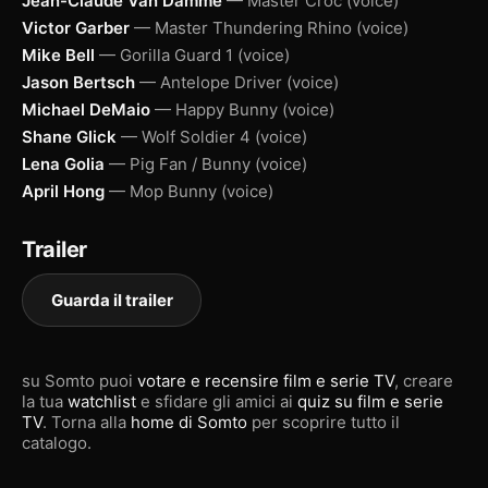
Jean-Claude Van Damme
— Master Croc (voice)
Victor Garber
— Master Thundering Rhino (voice)
Mike Bell
— Gorilla Guard 1 (voice)
Jason Bertsch
— Antelope Driver (voice)
Michael DeMaio
— Happy Bunny (voice)
Shane Glick
— Wolf Soldier 4 (voice)
Lena Golia
— Pig Fan / Bunny (voice)
April Hong
— Mop Bunny (voice)
Trailer
Guarda il trailer
su Somto puoi
votare e recensire film e serie TV
, creare
la tua
watchlist
e sfidare gli amici ai
quiz su film e serie
TV
. Torna alla
home di Somto
per scoprire tutto il
catalogo.