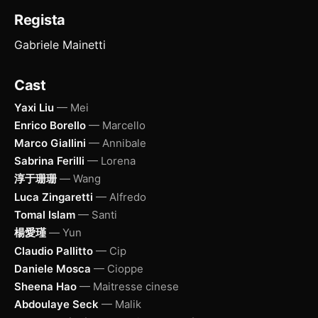
Regista
Gabriele Mainetti
Cast
Yaxi Liu
— Mei
Enrico Borello
— Marcello
Marco Giallini
— Annibale
Sabrina Ferilli
— Lorena
淳于珊珊
— Wang
Luca Zingaretti
— Alfredo
Tomal Islam
— Santi
楊愛瑾
— Yun
Claudio Pallitto
— Cip
Daniele Mosca
— Cioppe
Sheena Hao
— Maitresse cinese
Abdoulaye Seck
— Malik