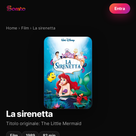
Entra
Home
›
Film
›
La sirenetta
La sirenetta
Titolo originale: The Little Mermaid
Film
1989
82 min