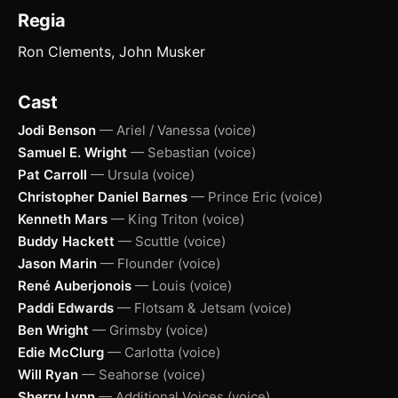
Regia
Ron Clements, John Musker
Cast
Jodi Benson
— Ariel / Vanessa (voice)
Samuel E. Wright
— Sebastian (voice)
Pat Carroll
— Ursula (voice)
Christopher Daniel Barnes
— Prince Eric (voice)
Kenneth Mars
— King Triton (voice)
Buddy Hackett
— Scuttle (voice)
Jason Marin
— Flounder (voice)
René Auberjonois
— Louis (voice)
Paddi Edwards
— Flotsam & Jetsam (voice)
Ben Wright
— Grimsby (voice)
Edie McClurg
— Carlotta (voice)
Will Ryan
— Seahorse (voice)
Sherry Lynn
— Additional Voices (voice)