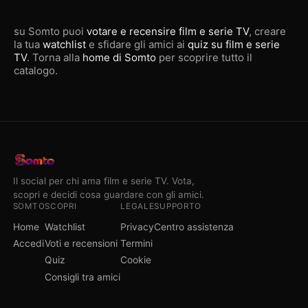
su Somto puoi
votare e recensire film e serie TV
, creare
la tua
watchlist
e sfidare gli amici ai
quiz su film e serie
TV
. Torna alla
home di Somto
per scoprire tutto il
catalogo.
Il social per chi ama film e serie TV. Vota,
scopri e decidi cosa guardare con gli amici.
SOMTO
SCOPRI
LEGALE
SUPPORTO
Home
Watchlist
Privacy
Centro assistenza
Accedi
Voti e recensioni
Termini
Quiz
Cookie
Consigli tra amici