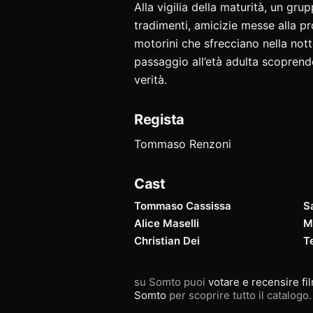
Alla vigilia della maturità, un gru
tradimenti, amicizie messe alla pr
motorini che sfrecciano nella nott
passaggio all’età adulta scoprendo
verità.
Regista
Tommaso Renzoni
Cast
Tommaso Cassissa
Sa
Alice Maselli
M
Christian Dei
Te
su Somto puoi
votare e recensire fi
Somto
per scoprire tutto il catalogo.