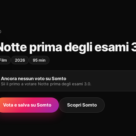
0
Notte prima degli esami 
Film
2026
95 min
Ancora nessun voto su Somto
Sii il primo a votare Notte prima degli esami 3.0.
Vota e salva su Somto
Scopri Somto