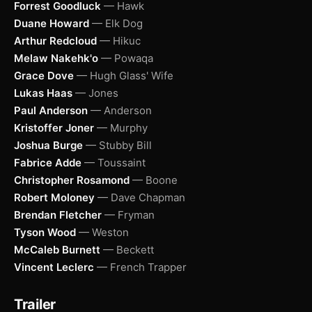
Forrest Goodluck
— Hawk
Duane Howard
— Elk Dog
Arthur Redcloud
— Hikuc
Melaw Nakehk'o
— Powaqa
Grace Dove
— Hugh Glass' Wife
Lukas Haas
— Jones
Paul Anderson
— Anderson
Kristoffer Joner
— Murphy
Joshua Burge
— Stubby Bill
Fabrice Adde
— Toussaint
Christopher Rosamond
— Boone
Robert Moloney
— Dave Chapman
Brendan Fletcher
— Fryman
Tyson Wood
— Weston
McCaleb Burnett
— Beckett
Vincent Leclerc
— French Trapper
Trailer