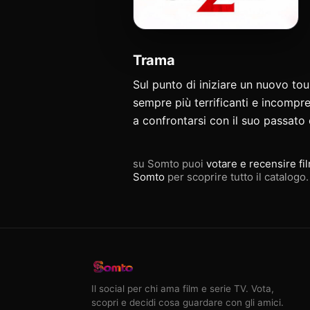
Trama
Sul punto di iniziare un nuovo tou
sempre più terrificanti e incompre
a confrontarsi con il suo passato
su Somto puoi
votare e recensire fi
Somto
per scoprire tutto il catalogo.
Il social per chi ama film e serie TV. Vota,
scopri e decidi cosa guardare con gli amici.