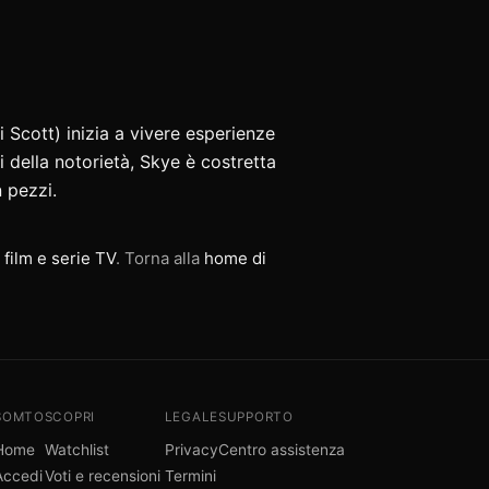
 Scott) inizia a vivere esperienze
i della notorietà, Skye è costretta
 pezzi.
 film e serie TV
. Torna alla
home di
SOMTO
SCOPRI
LEGALE
SUPPORTO
Home
Watchlist
Privacy
Centro assistenza
Accedi
Voti e recensioni
Termini