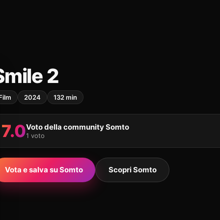
Smile 2
Film
2024
132 min
7.0
Voto della community Somto
1 voto
Vota e salva su Somto
Scopri Somto