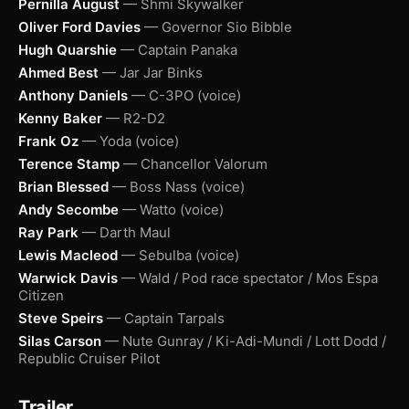
Pernilla August
— Shmi Skywalker
Oliver Ford Davies
— Governor Sio Bibble
Hugh Quarshie
— Captain Panaka
Ahmed Best
— Jar Jar Binks
Anthony Daniels
— C-3PO (voice)
Kenny Baker
— R2-D2
Frank Oz
— Yoda (voice)
Terence Stamp
— Chancellor Valorum
Brian Blessed
— Boss Nass (voice)
Andy Secombe
— Watto (voice)
Ray Park
— Darth Maul
Lewis Macleod
— Sebulba (voice)
Warwick Davis
— Wald / Pod race spectator / Mos Espa
Citizen
Steve Speirs
— Captain Tarpals
Silas Carson
— Nute Gunray / Ki-Adi-Mundi / Lott Dodd /
Republic Cruiser Pilot
Trailer