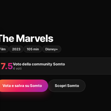
The Marvels
Film
2023
105 min
Disney+
7.5
Voto della community Somto
4 voti
Vota e salva su Somto
Scopri Somto