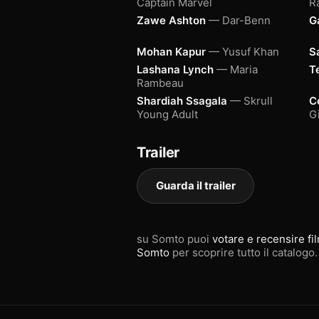
Captain Marvel
R
Zawe Ashton
— Dar-Benn
G
Mohan Kapur
— Yusuf Khan
S
Lashana Lynch
— Maria
T
Rambeau
Shardiah Ssagala
— Skrull
C
Young Adult
Gi
Trailer
Guarda il trailer
su Somto puoi
votare e recensire fi
Somto
per scoprire tutto il catalogo.