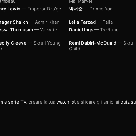
ambeau
Ms. Marvel
ary Lewis
— Emperor Dro'ge
박서준
— Prince Yan
aagar Shaikh
— Aamir Khan
Leila Farzad
— Talia
essa Thompson
— Valkyrie
Daniel Ings
— Ty-Rone
ecily Cleeve
— Skrull Young
Remi Dabiri-McQuaid
— Skrull
rl
Child
lm e serie TV
, creare la tua
watchlist
e sfidare gli amici ai
quiz su