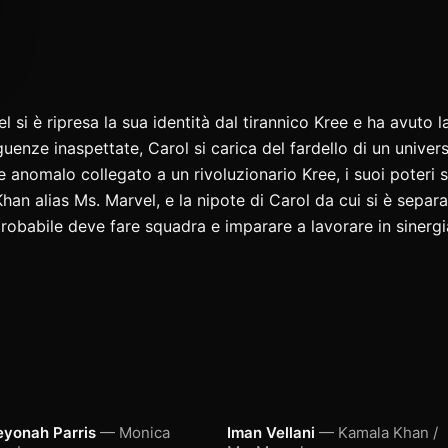
 si è ripresa la sua identità dal tirannico Kree e ha avuto
uenze inaspettate, Carol si carica del fardello di un univer
nomalo collegato a un rivoluzionario Kree, i suoi poteri si
han alias Ms. Marvel, e la nipote di Carol da cui si è sepa
obabile deve fare squadra e imparare a lavorare in sinergia
eyonah Parris
— Monica
Iman Vellani
— Kamala Khan /