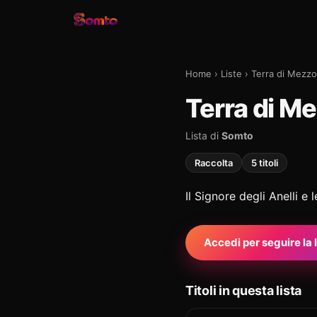
Home
›
Liste
›
Terra di Mezzo
Terra di M
Lista di
Somto
Raccolta
5 titoli
Il Signore degli Anelli e
Accedi per seguire la l
Titoli in questa lista