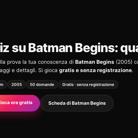
iz su Batman Begins: qua
alla prova la tua conoscenza di
Batman Begins
(2005) 
ggi e dettagli. Si gioca
gratis e senza registrazione
.
lm
2005
50 domande
Gratis · senza registrazione
ioca ora gratis
Scheda di Batman Begins