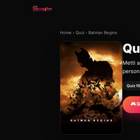
Home
›
Quiz
›
Batman Begins
Qu
Metti 
persona
Quiz fi
🎮 G