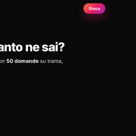
Gioca
nto ne sai?
con
50 domande
su trama,