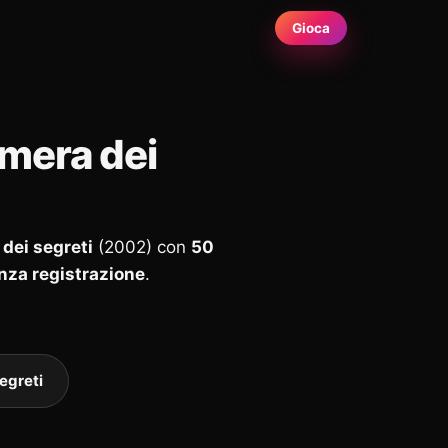
Gioca
amera dei
 dei segreti
(2002) con
50
enza registrazione
.
egreti