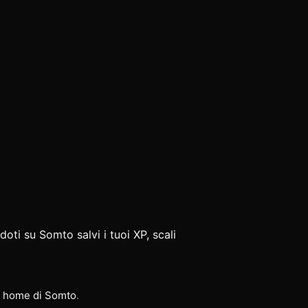
doti su Somto salvi i tuoi XP, scali
a
home di Somto
.