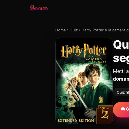
Home
›
Quiz
›
Harry Potter e la camera d
Qui
seg
Metti 
doma
Quiz fi
🎮 G