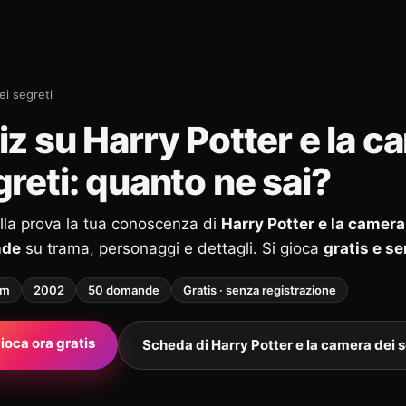
ei segreti
z su Harry Potter e la c
reti: quanto ne sai?
alla prova la tua conoscenza di
Harry Potter e la camera
nde
su trama, personaggi e dettagli. Si gioca
gratis e s
lm
2002
50 domande
Gratis · senza registrazione
ioca ora gratis
Scheda di Harry Potter e la camera dei s