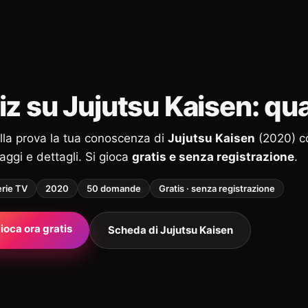
iz su Jujutsu Kaisen: qu
alla prova la tua conoscenza di
Jujutsu Kaisen
(2020) 
ggi e dettagli. Si gioca
gratis e senza registrazione
.
erie TV
2020
50 domande
Gratis · senza registrazione
ioca ora gratis
Scheda di Jujutsu Kaisen