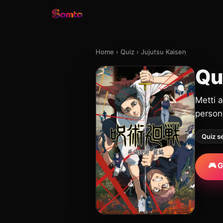
Home
›
Quiz
›
Jujutsu Kaisen
Qu
Metti 
persona
Quiz s
🎮 G