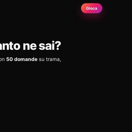
Gioca
anto ne sai?
con
50 domande
su trama,