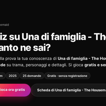
semaid
iz su Una di famiglia - 
anto ne sai?
alla prova la tua conoscenza di
Una di famiglia - The H
nde
su trama, personaggi e dettagli. Si gioca
gratis e s
lm
2025
25 domande
Gratis · senza registrazione
ioca ora gratis
Scheda di Una di famiglia - The Housem