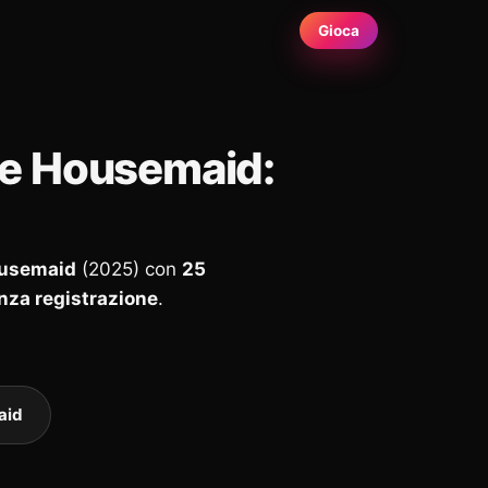
Gioca
The Housemaid:
ousemaid
(2025) con
25
enza registrazione
.
aid