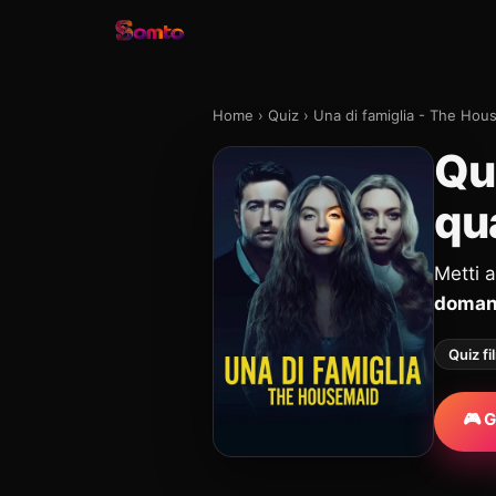
Home
›
Quiz
›
Una di famiglia - The Hou
Qu
qu
Metti 
doma
Quiz fi
🎮 G