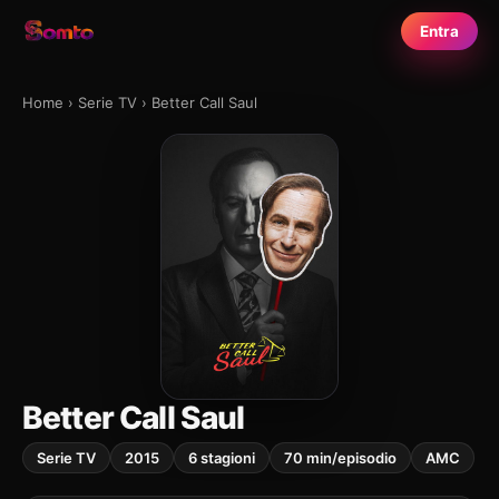
Entra
Home
›
Serie TV
›
Better Call Saul
Better Call Saul
Serie TV
2015
6 stagioni
70 min/episodio
AMC