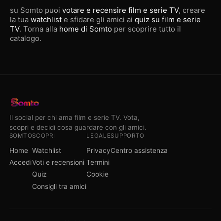
su Somto puoi
votare e recensire film e serie TV
, creare
la tua
watchlist
e sfidare gli amici ai
quiz su film e serie
TV
. Torna alla
home di Somto
per scoprire tutto il
catalogo.
Il social per chi ama film e serie TV. Vota,
scopri e decidi cosa guardare con gli amici.
SOMTO
SCOPRI
LEGALE
SUPPORTO
Home
Watchlist
Privacy
Centro assistenza
Accedi
Voti e recensioni
Termini
Quiz
Cookie
Consigli tra amici