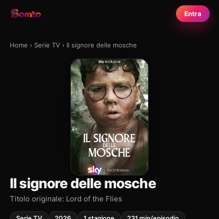
Entra
Home
›
Serie TV
›
Il signore delle mosche
Il signore delle mosche
Titolo originale: Lord of the Flies
Serie TV
2026
1 stagione
231 min/episodio