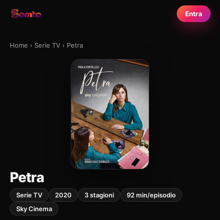
Entra
Home
›
Serie TV
›
Petra
Petra
Serie TV
2020
3 stagioni
92 min/episodio
Sky Cinema