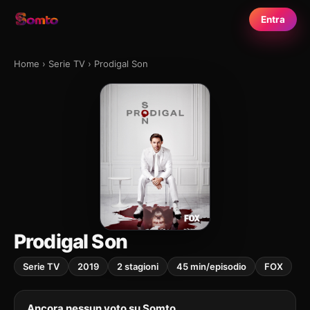
Entra
Home
›
Serie TV
›
Prodigal Son
Prodigal Son
Serie TV
2019
2 stagioni
45 min/episodio
FOX
Ancora nessun voto su Somto