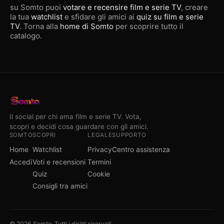
su Somto puoi
votare e recensire film e serie TV
, creare
la tua
watchlist
e sfidare gli amici ai
quiz su film e serie
TV
. Torna alla
home di Somto
per scoprire tutto il
catalogo.
Il social per chi ama film e serie TV. Vota,
scopri e decidi cosa guardare con gli amici.
SOMTO
SCOPRI
LEGALE
SUPPORTO
Home
Watchlist
Privacy
Centro assistenza
Accedi
Voti e recensioni
Termini
Quiz
Cookie
Consigli tra amici
© 2026 Somto. Tutti i diritti riservati.