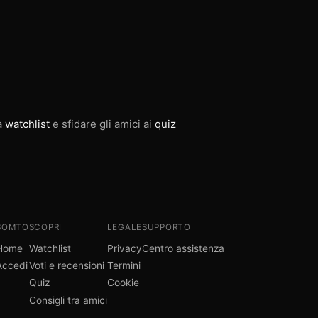
ua
watchlist
e sfidare gli amici ai
quiz
SOMTO
SCOPRI
LEGALE
SUPPORTO
Home
Watchlist
Privacy
Centro assistenza
Accedi
Voti e recensioni
Termini
Quiz
Cookie
Consigli tra amici