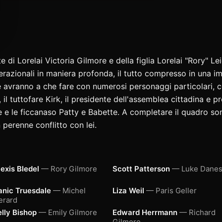
ite di Lorelai Victoria Gilmore e della figlia Lorelai "Rory" 
nerazionali in maniera profonda, il tutto compresso in una i
te avranno a che fare con numerosi personaggi particolari, 
il tuttofare Kirk, il presidente dell'assemblea cittadina e p
e e le ficcanaso Patty e Babette. A completare il quadro sono 
n perenne conflitto con lei.
exis Bledel
— Rory Gilmore
Scott Patterson
— Luke Dane
anic Truesdale
— Michel
Liza Weil
— Paris Geller
erard
elly Bishop
— Emily Gilmore
Edward Herrmann
— Richard
Gilmore