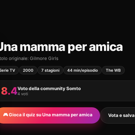
Una mamma per amica
tolo originale: Gilmore Girls
Serie TV
2000
7 stagioni
44 min/episodio
The WB
8.4
Voto della community Somto
4 voti
🎮 Gioca il quiz su Una mamma per amica
Vota e salv